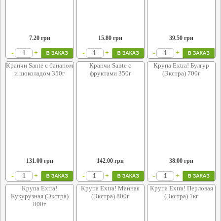
7.20
грн
15.80
грн
39.50
грн
+
+
+
-
-
-
Кранчи Sante с бананом
Кранчи Sante с
Крупа Extra! Булгур
и шоколадом 350г
фруктами 350г
(Экстра) 700г
131.00
грн
142.00
грн
38.00
грн
+
+
+
-
-
-
Крупа Extra!
Крупа Extra! Манная
Крупа Extra! Перловая
Кукурузная (Экстра)
(Экстра) 800г
(Экстра) 1кг
800г