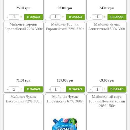
25.00
грн
92.00
грн
34.00
грн
+
+
+
-
-
-
Майонез Торчин
Майонез Торчин
Майонез Чумак
Европейский 72% 300г
Европейский 72% 520г
Аппетитный 50% 300г
71.00
грн
107.00
грн
69.00
грн
+
+
+
-
-
-
Майонез Чумак
Майонез Чумак
Майонезный соус
Настоящий 72% 300г
Провансаль 67% 300г
Торчин Деликатесный
28% 150г