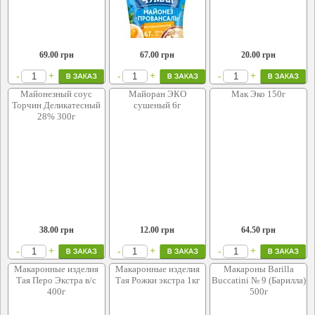
69.00
грн
67.00
грн
20.00
грн
+
+
+
-
-
-
Майонезный соус
Майоран ЭКО
Мак Эко 150г
Торчин Деликатесный
сушеный 6г
28% 300г
38.00
грн
12.00
грн
64.50
грн
+
+
+
-
-
-
Макаронные изделия
Макаронные изделия
Макароны Barilla
Тая Перо Экстра в/с
Тая Рожки экстра 1кг
Buccatini № 9 (Барилла)
400г
500г