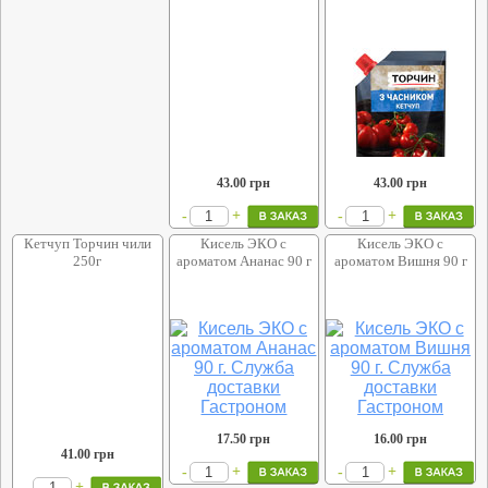
43.00
грн
43.00
грн
+
+
-
-
Кетчуп Торчин чили
Кисель ЭКО с
Кисель ЭКО с
250г
ароматом Ананас 90 г
ароматом Вишня 90 г
17.50
грн
16.00
грн
41.00
грн
+
+
-
-
+
-