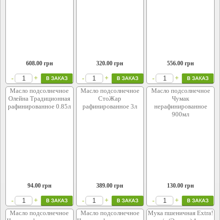
608.00
грн
320.00
грн
556.00
грн
+
+
+
-
-
-
Масло подсолнечное
Масло подсолнечное
Масло подсолнечное
Олейна Традиционная
СтоЖар
Чумак
рафинированное 0.85л
рафинированное 3л
нерафинированное
900мл
94.00
грн
389.00
грн
130.00
грн
+
+
+
-
-
-
Масло подсолнечное
Масло подсолнечное
Мука пшеничная Extra!