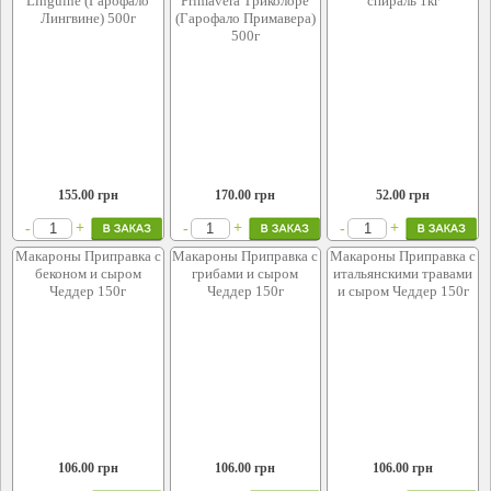
Linguine (Гарофало
Primavera Триколоре
спираль 1кг
Лингвине) 500г
(Гарофало Примавера)
500г
155.00
грн
170.00
грн
52.00
грн
+
+
+
-
-
-
Макароны Приправка с
Макароны Приправка с
Макароны Приправка с
беконом и сыром
грибами и сыром
итальянскими травами
Чеддер 150г
Чеддер 150г
и сыром Чеддер 150г
106.00
грн
106.00
грн
106.00
грн