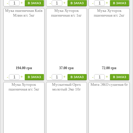
+
+
+
-
-
-
Мука пшеничная Київ
Мука Хуторок
Мука Хуторок
Млин в/с 5кг
пшеничная в/с 1кг
пшеничная в/с 2кг
194.00
грн
37.00
грн
72.00
грн
+
+
+
-
-
-
Мука Хуторок
Мускатный Орех
Мята ЭКО сушеная 6г
пшеничная в/с 5кг
молотый Эко 10г