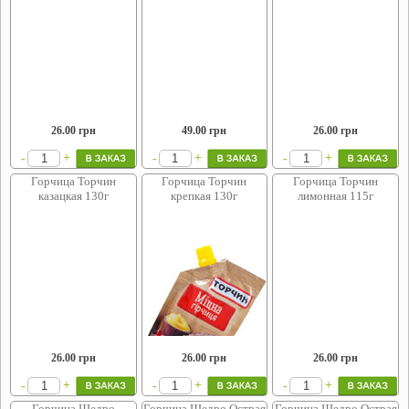
26.00
грн
49.00
грн
26.00
грн
+
+
+
-
-
-
Горчица Торчин
Горчица Торчин
Горчица Торчин
казацкая 130г
крепкая 130г
лимонная 115г
26.00
грн
26.00
грн
26.00
грн
+
+
+
-
-
-
Горчица Щедро
Горчица Щедро Острая
Горчица Щедро Острая