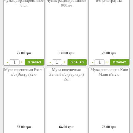
Чумак рафинированное
Чумак рафинированное
в/с (Экстра) 1кг
0.5л
900мл
77.00
грн
130.00
грн
28.00
грн
+
+
+
-
-
-
Мука пшеничная Extra!
Мука пшеничная
Мука пшеничная Київ
в/с (Экстра) 2кг
Zernari в/с (Зернари)
Млин в/с 2кг
2кг
53.00
грн
64.00
грн
76.00
грн