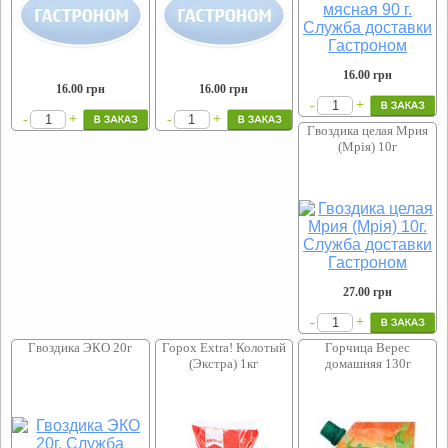
16.00
грн
16.00
грн
16.00
грн
+
-
+
+
-
-
Гвоздика целая Мрия
(Мрія) 10г
27.00
грн
+
-
Гвоздика ЭКО 20г
Горох Extra! Колотый
Горчица Верес
(Экстра) 1кг
домашняя 130г