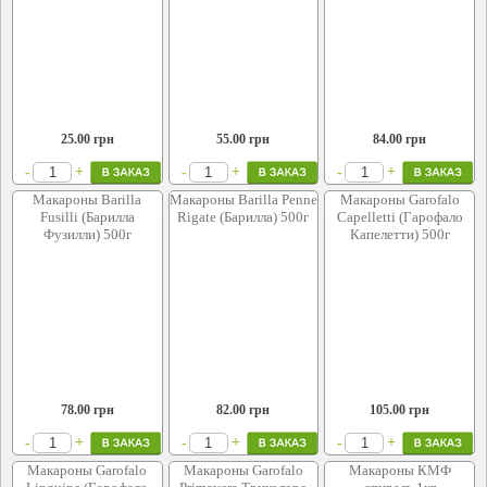
25.00
грн
55.00
грн
84.00
грн
+
+
+
-
-
-
Макароны Barilla
Макароны Barilla Penne
Макароны Garofalo
Fusilli (Барилла
Rigate (Барилла) 500г
Capelletti (Гарофало
Фузилли) 500г
Капелетти) 500г
78.00
грн
82.00
грн
105.00
грн
+
+
+
-
-
-
Макароны Garofalo
Макароны Garofalo
Макароны КМФ