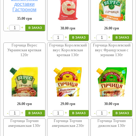
35.00
грн
+
-
38.00
грн
26.00
грн
+
+
-
-
Горчица Верес
Горчица Королевский
Горчица Королевский
Украинская крепкая
вкус Королевская
вкус Французская с
120г
крепкая 130г
зернами 130г
26.00
грн
29.00
грн
30.00
грн
+
+
+
-
-
-
Горчица Торчин
Горчица Торчин
Горчица Торчин
американская 130г
американская 230г
дижонская 130г