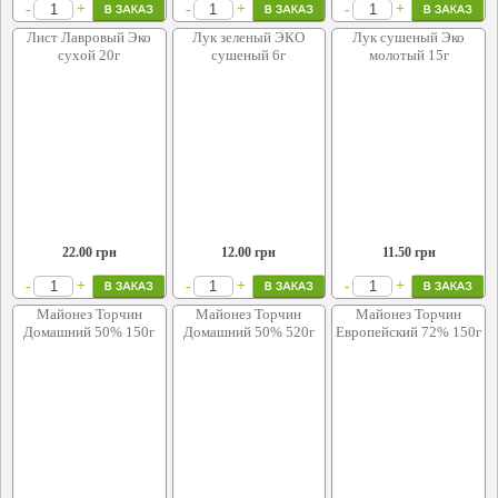
+
+
+
-
-
-
Лист Лавровый Эко
Лук зеленый ЭКО
Лук сушеный Эко
сухой 20г
сушеный 6г
молотый 15г
22.00
грн
12.00
грн
11.50
грн
+
+
+
-
-
-
Майонез Торчин
Майонез Торчин
Майонез Торчин
Домашний 50% 150г
Домашний 50% 520г
Европейский 72% 150г