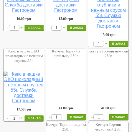
10.00
грн
15.00
грн
+
+
-
-
15.00
грн
+
-
Кекс в чашке ЭКО
Кетчуп Торчин к
Кетчуп Торчин нежный
шоколадный с нежным
шашлыку 250г
250г
соусом 55г
41.00
грн
41.00
грн
17.50
грн
+
+
-
-
+
-
Кетчуп Торчин паприка
Кетчуп Торчин
250г
чесночный 250г