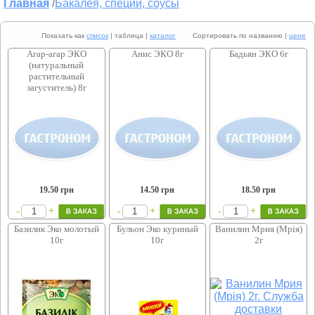
Главная
/
Бакалея, специи, соусы
Показать как
список
| таблица |
каталог
Сортировать по названию |
цене
Агар-агар ЭКО
Анис ЭКО 8г
Бадьян ЭКО 6г
(натуральный
растительный
загуститель) 8г
19.50
грн
14.50
грн
18.50
грн
+
+
+
-
-
-
Базилик Эко молотый
Бульон Эко куриный
Ванилин Мрия (Мрія)
10г
10г
2г