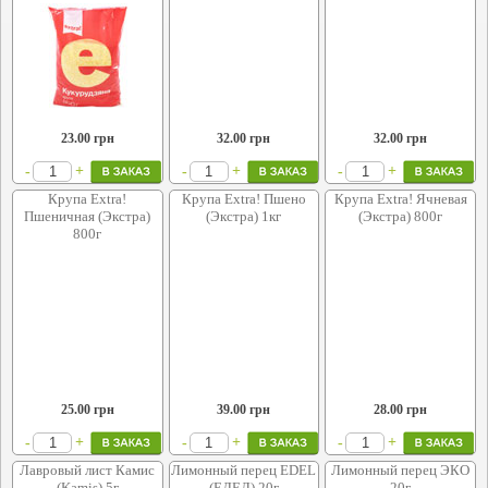
23.00
грн
32.00
грн
32.00
грн
+
+
+
-
-
-
Крупа Extra!
Крупа Extra! Пшено
Крупа Extra! Ячневая
Пшеничная (Экстра)
(Экстра) 1кг
(Экстра) 800г
800г
25.00
грн
39.00
грн
28.00
грн
+
+
+
-
-
-
Лавровый лист Камис
Лимонный перец EDEL
Лимонный перец ЭКО
(Kamis) 5г
(ЕДЕЛ) 20г
20г