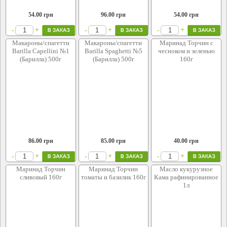
54.00
грн
96.00
грн
54.00
грн
+
+
+
-
-
-
Макароны/спагетти
Макароны/спагетти
Маринад Торчин с
Barilla Capellini №1
Barilla Spaghetti №5
чесноком и зеленью
(Барилла) 500г
(Барилла) 500г
160г
86.00
грн
85.00
грн
40.00
грн
+
+
+
-
-
-
Маринад Торчин
Маринад Торчин
Масло кукурузное
сливовый 160г
томаты и базилик 160г
Кама рафинированное
1л