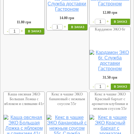
12.00
грн
14.00
грн
+
-
11.80
грн
+
-
Кардамон ЭКО 6г
+
-
31.50
грн
+
-
Каша овсяная ЭКО
Кекс в чашке ЭКО
Кекс в чашке ЭКО
Большая Ложка с
банановый с нежным
Красный бархат с
яблоком и сливками 41г
соусом 55г
ароматом клубники и
нежным соусом 55г