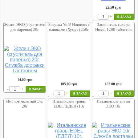
22.50
грн
+
-
Желин ЭКО (сгуститель
Закуска Yofi! Hummus с
Заменитель сахара
для варенья) 20г
оливками (Хумус) 250г
Huxol 1200 таблеток
14.00
грн
105.00
грн
102.00
грн
+
-
+
+
-
-
Имбирь молотый Эко
Итальянские травы
Итальянские травы
20г
EDEL (ЕДЕЛ) 10г
ЭКО 10г