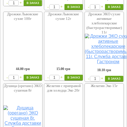
+
-
+
+
-
-
Дрожжи Львовские
Дрожжи Львовские
Дрожжи ЭКО сухие
сухие 100г
сухие 12г
активные
хлебопекарские
(быстрорастворимые)
11г
44.00
грн
15.00
грн
10.10
грн
+
+
-
-
+
-
Душица (орегано) ЭКО
Желатин с приправой
Желатин Эко 15г
сушеная 8г
для холодца Эко 20г