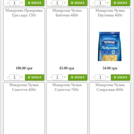
+
+
+
-
-
-
Макароны Приправка
Макароны Чумак
Макароны Чумак
Три сыра 150г
Бабочки 400г
Паутинка 400г
106.00
грн
65.00
грн
54.00
грн
+
+
+
-
-
-
Макароны Чумак
Макароны Чумак
Макароны Чумак
Спагетти 400г
Спагетти 700г
Спиральки 400г