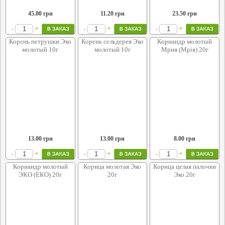
45.00
грн
11.20
грн
23.50
грн
+
+
+
-
-
-
Корень петрушки Эко
Корень сельдерея Эко
Кориандр молотый
молотый 10г
молотый 10г
Мрия (Мрія) 20г
13.00
грн
13.00
грн
8.00
грн
+
+
+
-
-
-
Кориандр молотый
Корица молотая Эко
Корица целая палочки
ЭКО (ЕКО) 20г
20г
Эко 20г