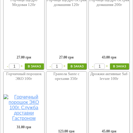
Медовая 120г
домашняя 120г
домашняя 200г
27.00
грн
27.00
грн
43.00
грн
+
+
+
-
-
-
Горчичный порошок
Гранола Sante с
Дрожжи активные Saf-
ЭКО 100г
орехами 350г
levure 100г
31.00
грн
123.00
грн
45.00
грн