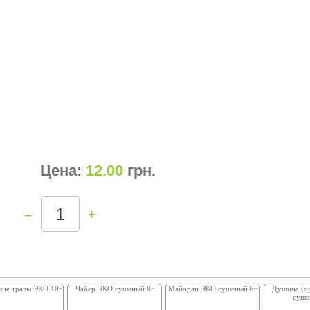
Цена:
12.00
грн
.
–
+
кие травы ЭКО 10г
Чабер ЭКО сушеный 8г
Майоран ЭКО сушеный 6г
Душица (о
суше