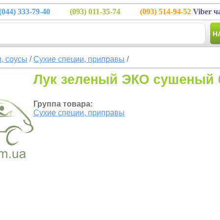
(044)
333-79-40
(093)
011-35-74
(093)
514-94-52
Viber ч
Н
, соусы
/
Сухие специи, приправы
/
Лук зеленый ЭКО сушеный 
Группа товара:
Сухие специи, приправы