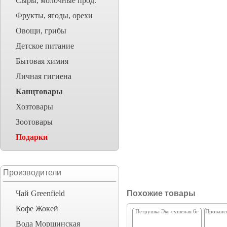
Сыры, молочные прод.
Фрукты, ягоды, орехи
Овощи, грибы
Детское питание
Бытовая химия
Личная гигиена
Канцтовары
Хозтовары
Зоотовары
Подарки
Производители
Чай Greenfield
Похожие товары
Кофе Жокей
Петрушка Эко сушеная 6г
Прованс
Вода Моршинская