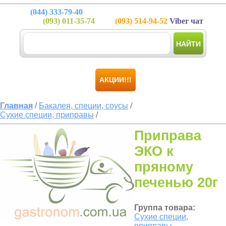
(044)
333-79-40
(093)
011-35-74
(093)
514-94-52
Viber чат
НАЙТИ
АКЦИИ!!!
Главная
/
Бакалея, специи, соусы
/
Сухие специи, приправы
/
Приправа
ЭКО к
пряному
печенью 20г
Группа товара:
Сухие специи,
приправы