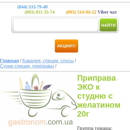
(044)
333-79-40
(093)
011-35-74
(093)
514-94-52
Viber чат
НАЙТИ
АКЦИИ!!!
Главная
/
Бакалея, специи, соусы
/
Сухие специи, приправы
/
Приправа
ЭКО к
студню с
желатином
20г
Группа товара: