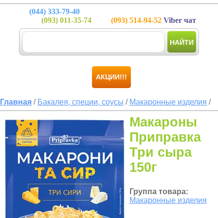
(044)
333-79-40
(093)
011-35-74
(093)
514-94-52
Viber чат
НАЙТИ
АКЦИИ!!!
Главная
/
Бакалея, специи, соусы
/
Макаронные изделия
/
Макароны
Приправка
Три сыра
150г
Группа товара:
Макаронные изделия