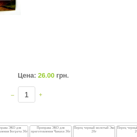
Цена:
26.00
грн
.
–
+
права ЭКО для
Приправа ЭКО для
Перец черный молотый Эко
Перец черны
ления Бограча 36г
приготовления Чанахи 36г
20г
2