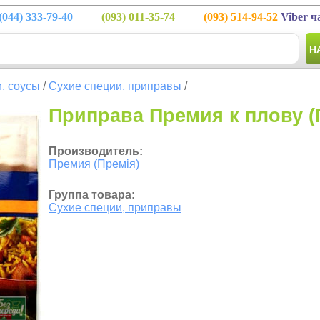
(044)
333-79-40
(093)
011-35-74
(093)
514-94-52
Viber ч
Н
, соусы
/
Сухие специи, приправы
/
Приправа Премия к плову (П
Производитель:
Премия (Премія)
Группа товара:
Сухие специи, приправы