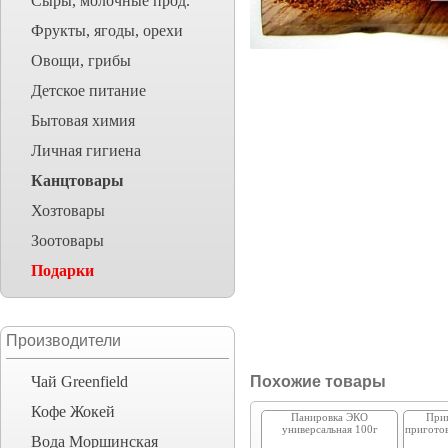
Сыры, молочные прод.
Фрукты, ягоды, орехи
Овощи, грибы
Детское питание
Бытовая химия
Личная гигиена
Канцтовары
Хозтовары
Зоотовары
Подарки
Производители
Чай Greenfield
Похожие товары
Кофе Жокей
Панировка ЭКО
При
универсальная 100г
приготов
Вода Моршинская