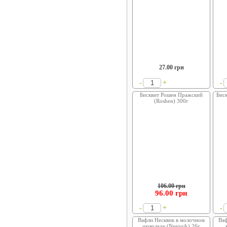
27.00
грн
+
-
-
Бисквит Рошен Пражский
Бис
(Roshen) 300г
106.00 грн
96.00
грн
+
-
-
Вафли Несквик в молочном
Ваф
шоколаде (Nesquik) 26г