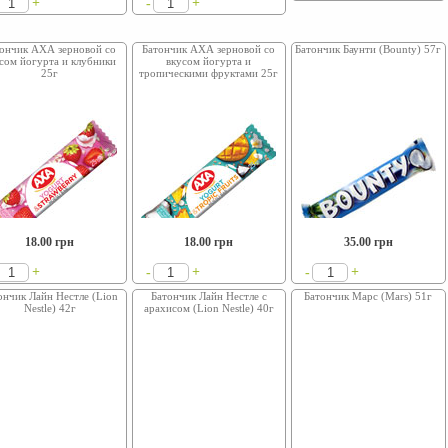
+
+
-
ончик АХА зерновой со
Батончик АХА зерновой со
Батончик Баунти (Bounty) 57г
сом йогурта и клубники
вкусом йогурта и
25г
тропическими фруктами 25г
18.00
грн
18.00
грн
35.00
грн
+
+
+
-
-
ончик Лайн Нестле (Lion
Батончик Лайн Нестле с
Батончик Марс (Mars) 51г
Nestle) 42г
арахисом (Lion Nestle) 40г