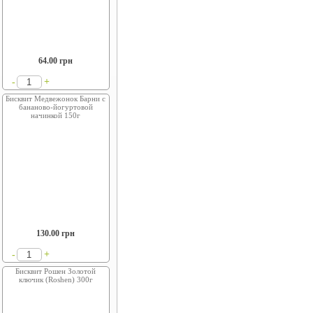
64.00
грн
+
-
Бисквит Медвежонок Барни с
бананово-йогуртовой
начинкой 150г
130.00
грн
+
-
Бисквит Рошен Золотой
ключик (Roshen) 300г