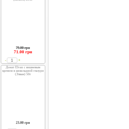
79.00 грн
71.00
грн
+
-
Донат Elvan с вишневым
кремом в шоколадной глазури
(Элван) 50г
23.00
грн