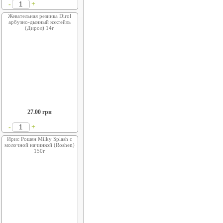
+
-
Жевательная резинка Dirol
арбузно-дынный коктейль
(Дирол) 14г
27.00
грн
+
-
Ирис Рошен Milky Splash с
молочной начинкой (Roshen)
150г