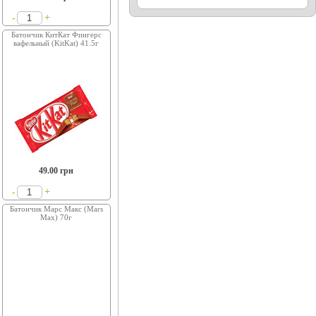
+
-
Батончик КитКат Фингерс
вафельный (KitKat) 41.5г
49.00
грн
+
-
Батончик Марс Макс (Mars
Max) 70г