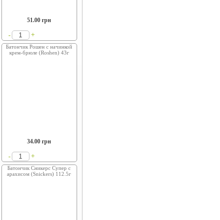
51.00
грн
+
-
Батончик Рошен с начинкой
крем-брюле (Roshen) 43г
34.00
грн
+
-
Батончик Сникерс Супер с
арахисом (Snickers) 112.5г