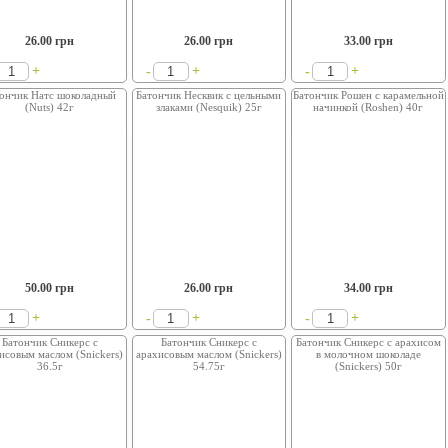
26.00
грн
26.00
грн
33.00
грн
+
+
+
-
-
ончик Натс шоколадный
Батончик Несквик с цельными
Батончик Рошен с карамельной
(Nuts) 42г
злаками (Nesquik) 25г
начинкой (Roshen) 40г
50.00
грн
26.00
грн
34.00
грн
+
+
+
-
-
Батончик Сникерс с
Батончик Сникерс с
Батончик Сникерс с арахисом
исовым маслом (Snickers)
арахисовым маслом (Snickers)
в молочном шоколаде
36.5г
54.75г
(Snickers) 50г