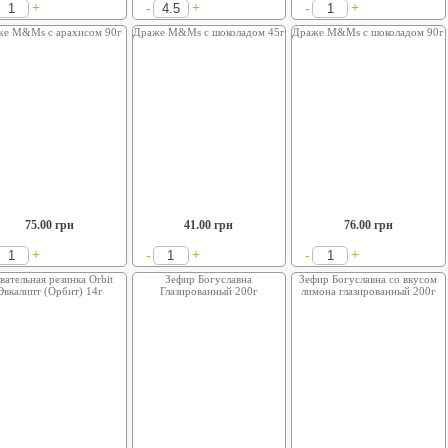
+
+
+
-
-
же M&Ms с арахисом 90г
Драже M&Ms с шоколадом 45г
Драже M&Ms с шоколадом 90г
75.00
грн
41.00
грн
76.00
грн
+
+
+
-
-
вательная резинка Orbit
Зефир Богуславна
Зефир Богуславна со вкусом
Эвкалипт (Орбит) 14г
Глазированный 200г
лимона глазированный 200г