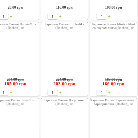
26.00
грн
116.00
грн
108.00
грн
+
+
+
-
-
амель Рошен Butter-Milk
Карамель Рошен Coffeelike
Карамель Рошен Mintex Mint
(Roshen), кг
(Roshen), кг
со вкусом мяты (Roshen), кг
204.00 грн
224.00 грн
183.00 грн
185.00
грн
203.00
грн
166.00
грн
+
+
+
-
-
рамель Рошен Бим-бом
Карамель Рошен Джус микс
Карамель Рошен Карамелькино
(Roshen), кг
(Roshen), кг
Барбарисовые (Roshen), кг