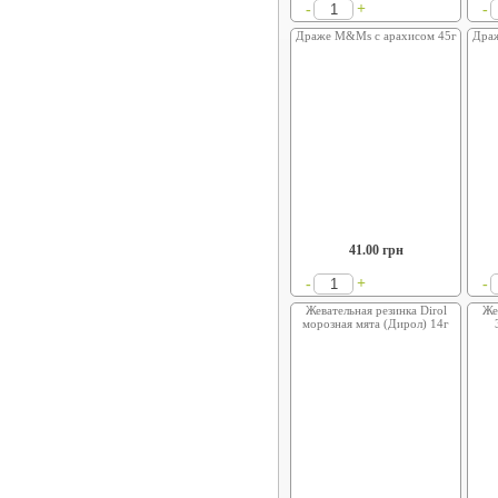
+
-
-
Драже M&Ms с арахисом 45г
Дра
41.00
грн
+
-
-
Жевательная резинка Dirol
Же
морозная мята (Дирол) 14г