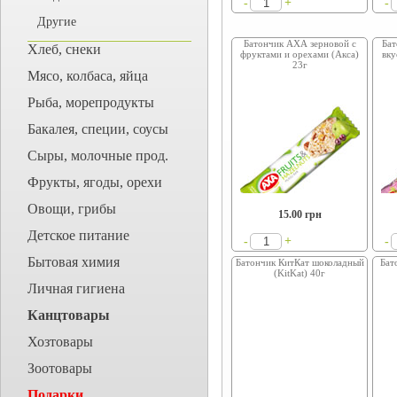
+
-
-
Другие
Батончик АХА зерновой с
Бат
Хлеб, снеки
фруктами и орехами (Акса)
вку
23г
Мясо, колбаса, яйца
Рыба, морепродукты
Бакалея, специи, соусы
Сыры, молочные прод.
Фрукты, ягоды, орехи
Овощи, грибы
15.00
грн
Детское питание
+
-
-
Бытовая химия
Батончик КитКат шоколадный
Бат
(KitKat) 40г
Личная гигиена
Канцтовары
Хозтовары
Зоотовары
Подарки