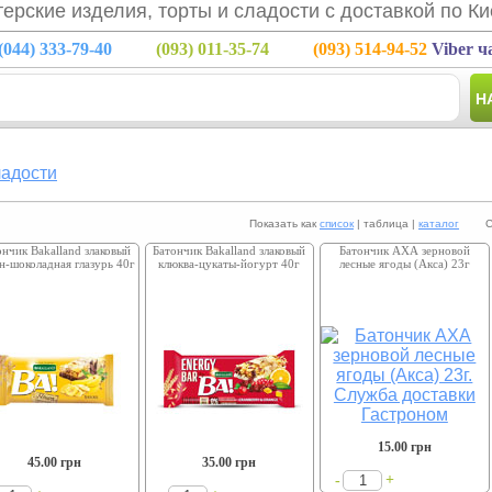
ерские изделия, торты и сладости с доставкой по Ки
(044)
333-79-40
(093)
011-35-74
(093)
514-94-52
Viber ч
Н
ладости
Показать как
список
| таблица |
каталог
Сорт
ончик Bakalland злаковый
Батончик Bakalland злаковый
Батончик АХА зерновой
н-шоколадная глазурь 40г
клюква-цукаты-йогурт 40г
лесные ягоды (Акса) 23г
15.00
грн
45.00
грн
35.00
грн
+
-