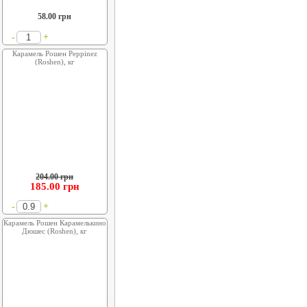
58.00
грн
+
-
Карамель Рошен Peppinez
(Roshen), кг
204.00 грн
185.00
грн
+
-
Карамель Рошен Карамелькино
Дюшес (Roshen), кг