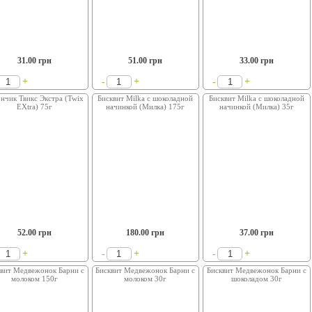
31.00
грн
51.00
грн
33.00
грн
+
+
+
-
-
нчик Твикс Экстра (Twix
Бисквит Milka с шоколадной
Бисквит Milka с шоколадной
EXtra) 75г
начинкой (Милка) 175г
начинкой (Милка) 35г
52.00
грн
180.00
грн
37.00
грн
+
+
+
-
-
квит Медвежонок Барни с
Бисквит Медвежонок Барни с
Бисквит Медвежонок Барни с
молоком 150г
молоком 30г
шоколадом 30г