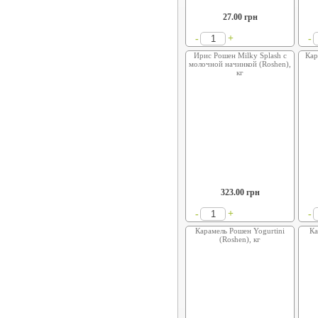
27.00
грн
+
-
-
Ирис Рошен Milky Splash с
Кар
молочной начинкой (Roshen),
кг
323.00
грн
+
-
-
Карамель Рошен Yogurtini
Ка
(Roshen), кг