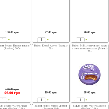
130.00
грн
27.00
грн
26.00
грн
+
+
+
-
-
квит Рошен Пьяная вишня
Вафли Extra! Артек (Экстра)
Вафли Milka с начинкой какао
(Roshen) 300г
80г
в молочном шоколаде (Милка)
30г
106.00 грн
96.00
грн
19.00
грн
38.00
грн
+
+
+
-
-
ли Рошен Wafers Какао-
Вафли Рошен Wafers Лимон
Вафли Рошен Wafers Молоко
молоко (Roshen) 216г
(Roshen) 216г
(Roshen) 216г