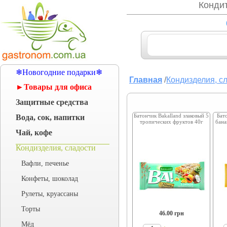
Кондит
❄Новогодние подарки❄
Главная
/
Кондизделия, с
►Товары для офиса
Защитные средства
Батончик Bakalland злаковый 5
Бат
Вода, сок, напитки
тропических фруктов 40г
бана
Чай, кофе
Кондизделия, сладости
Вафли, печенье
Конфеты, шоколад
Рулеты, круассаны
Торты
46.00
грн
Мёд