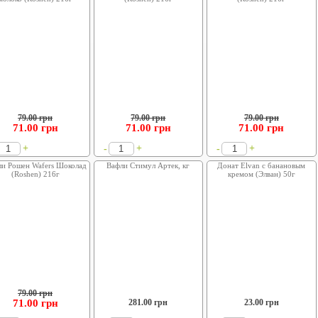
79.00 грн
79.00 грн
79.00 грн
71.00
грн
71.00
грн
71.00
грн
+
+
+
-
-
и Рошен Wafers Шоколад
Вафли Стимул Артек, кг
Донат Elvan с банановым
(Roshen) 216г
кремом (Элван) 50г
79.00 грн
71.00
грн
281.00
грн
23.00
грн