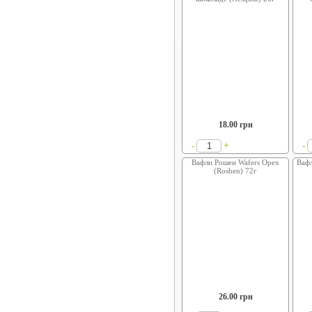
18.00
грн
+
-
-
Вафли Рошен Wafers Орех
Вафл
(Roshen) 72г
26.00
грн