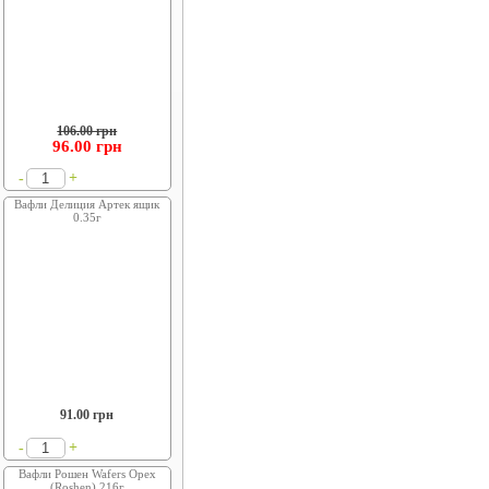
106.00 грн
96.00
грн
+
-
Вафли Делиция Артек ящик
0.35г
91.00
грн
+
-
Вафли Рошен Wafers Орех
(Roshen) 216г