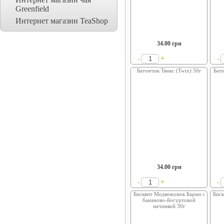
Greenfield
Интернет магазин TeaShop
34.00
грн
+
-
-
Батончик Твикс (Twix) 50г
Бато
34.00
грн
+
-
-
Бисквит Медвежонок Барни с
Бис
бананово-йогуртовой
начинкой 30г