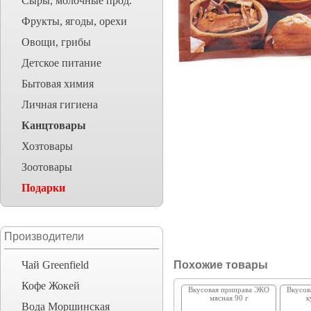
Сыры, молочные прод.
Фрукты, ягоды, орехи
Овощи, грибы
Детское питание
Бытовая химия
Личная гигиена
Канцтовары
Хозтовары
Зоотовары
Подарки
Производители
Чай Greenfield
Похожие товары
Кофе Жокей
Вкусовая приправа ЭКО
Вкусов
мясная 90 г
к
Вода Моршинская