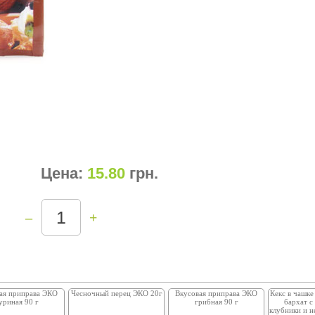
Цена:
15.80
грн
.
–
+
ая приправа ЭКО
Чесночный перец ЭКО 20г
Вкусовая приправа ЭКО
Кекс в чашк
уриная 90 г
грибная 90 г
бархат с
клубники и 