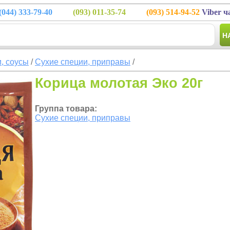
(044)
333-79-40
(093)
011-35-74
(093)
514-94-52
Viber ч
Н
, соусы
/
Сухие специи, приправы
/
Корица молотая Эко 20г
Группа товара:
Сухие специи, приправы