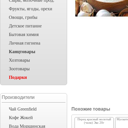
Сыры, молочные прод.
Фрукты, ягоды, орехи
Овощи, грибы
Детское питание
Бытовая химия
Личная гигиена
Канцтовары
Хозтовары
Зоотовары
Подарки
Производители
Чай Greenfield
Похожие товары
Кофе Жокей
Перец красный молотый
Мускат
(чили) Эко 20г
Вода Моршинская