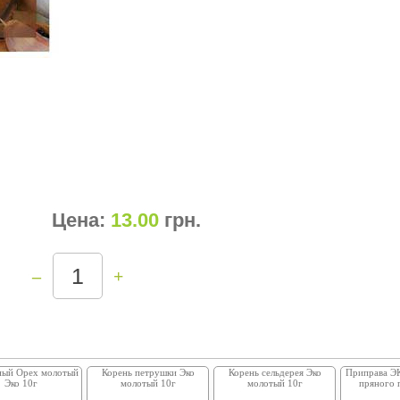
Цена:
13.00
грн
.
–
+
ный Орех молотый
Корень петрушки Эко
Корень сельдерея Эко
Приправа ЭК
Эко 10г
молотый 10г
молотый 10г
пряного 