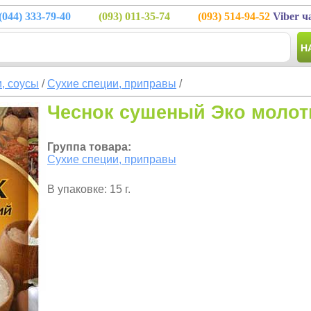
(044)
333-79-40
(093)
011-35-74
(093)
514-94-52
Viber ч
Н
, соусы
/
Сухие специи, приправы
/
Чеснок сушеный Эко молот
Группа товара:
Сухие специи, приправы
В упаковке: 15 г.