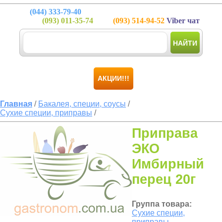
(044)
333-79-40
(093)
011-35-74
(093)
514-94-52
Viber чат
НАЙТИ
АКЦИИ!!!
Главная
/
Бакалея, специи, соусы
/
Сухие специи, приправы
/
Приправа
ЭКО
Имбирный
перец 20г
Группа товара:
Сухие специи,
приправы