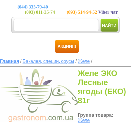
(044)
333-79-40
(093)
011-35-74
(093)
514-94-52
Viber чат
НАЙТИ
АКЦИИ!!!
Главная
/
Бакалея, специи, соусы
/
Желе
/
Желе ЭКО
Лесные
ягоды (ЕКО)
81г
Группа товара:
Желе