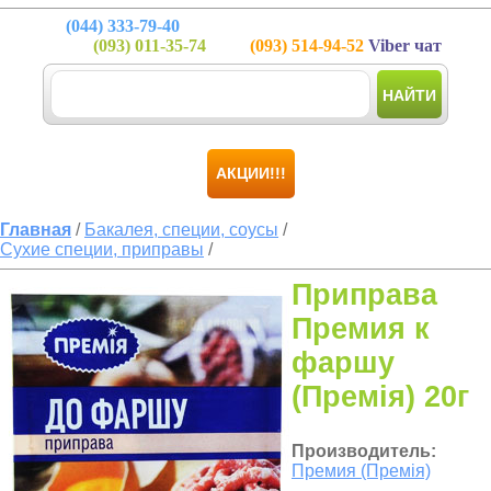
(044)
333-79-40
(093)
011-35-74
(093)
514-94-52
Viber чат
НАЙТИ
АКЦИИ!!!
Главная
/
Бакалея, специи, соусы
/
Сухие специи, приправы
/
Приправа
Премия к
фаршу
(Премія) 20г
Производитель:
Премия (Премія)