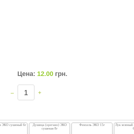
Цена:
12.00
грн
.
–
+
н ЭКО сушеный 6г
Душица (орегано) ЭКО
Фенхель ЭКО 15г
Лук зеленый
сушеная 8г