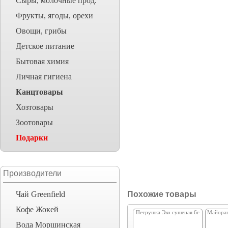
Сыры, молочные прод.
Фрукты, ягоды, орехи
Овощи, грибы
Детское питание
Бытовая химия
Личная гигиена
Канцтовары
Хозтовары
Зоотовары
Подарки
Производители
Чай Greenfield
Похожие товары
Кофе Жокей
Петрушка Эко сушеная 6г
Майора
Вода Моршинская