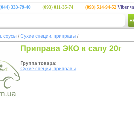
(044)
333-79-40
(093)
011-35-74
(093)
514-94-52
Viber ч
Н
, соусы
/
Сухие специи, приправы
/
Приправа ЭКО к салу 20г
Группа товара:
Сухие специи, приправы