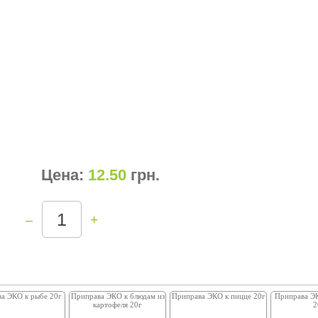
Цена:
12.50
грн
.
–
+
а ЭКО к рыбе 20г
Приправа ЭКО к блюдам из
Приправа ЭКО к пицце 20г
Приправа ЭК
картофеля 20г
2