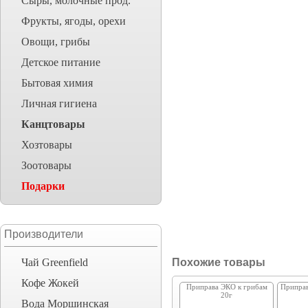
Сыры, молочные прод.
Фрукты, ягоды, орехи
Овощи, грибы
Детское питание
Бытовая химия
Личная гигиена
Канцтовары
Хозтовары
Зоотовары
Подарки
Производители
Чай Greenfield
Похожие товары
Кофе Жокей
Приправа ЭКО к грибам
Приправ
20г
Вода Моршинская