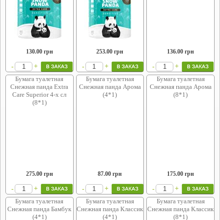
130.00
грн
253.00
грн
136.00
грн
+
+
+
-
-
-
Бумага туалетная
Бумага туалетная
Бумага туалетная
Снежная панда Extra
Снежная панда Арома
Снежная панда Арома
Care Superior 4-х сл
(4*1)
(8*1)
(8*1)
275.00
грн
87.00
грн
175.00
грн
+
+
+
-
-
-
Бумага туалетная
Бумага туалетная
Бумага туалетная
Снежная панда Бамбук
Снежная панда Классик
Снежная панда Классик
(4*1)
(4*1)
(8*1)