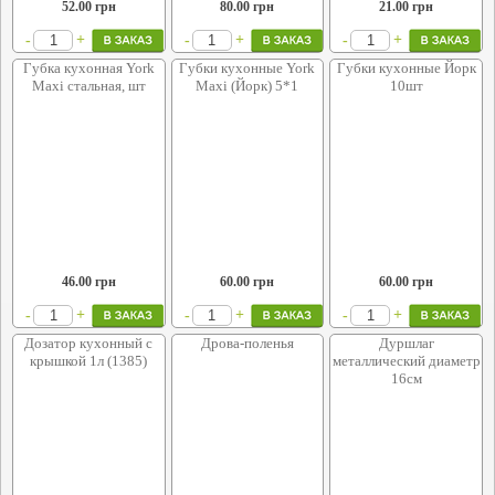
52.00
грн
80.00
грн
21.00
грн
+
+
+
-
-
-
Губка кухонная York
Губки кухонные York
Губки кухонные Йорк
Maxi стальная, шт
Maxi (Йорк) 5*1
10шт
46.00
грн
60.00
грн
60.00
грн
+
+
+
-
-
-
Дозатор кухонный с
Дрова-поленья
Дуршлаг
крышкой 1л (1385)
металлический диаметр
16см