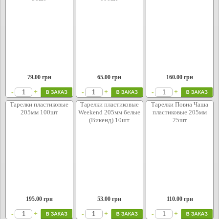
79.00
грн
65.00
грн
160.00
грн
+
+
+
-
-
-
Тарелки плаcтиковые
Тарелки пластиковые
Тарелки Повна Чаша
205мм 100шт
Weekend 205мм белые
плаcтиковые 205мм
(Викенд) 10шт
25шт
195.00
грн
53.00
грн
110.00
грн
+
+
+
-
-
-