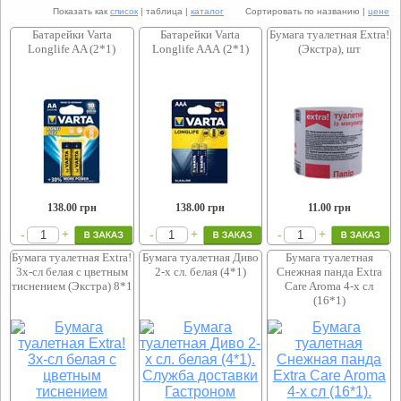
Показать как
список
| таблица |
каталог
Сортировать по названию |
цене
Батарейки Varta
Батарейки Varta
Бумага туалетная Extra!
Longlife AA (2*1)
Longlife AAА (2*1)
(Экстра), шт
138.00
грн
138.00
грн
11.00
грн
+
+
+
-
-
-
Бумага туалетная Extra!
Бумага туалетная Диво
Бумага туалетная
3х-сл белая с цветным
2-х сл. белая (4*1)
Снежная панда Extra
тиснением (Экстра) 8*1
Care Aroma 4-х сл
(16*1)