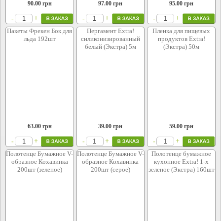
90.00
грн
97.00
грн
95.00
грн
+
+
+
-
-
-
Пакеты Фрекен Бок для
Пергамент Extra!
Пленка для пищевых
льда 192шт
силиконизированный
продуктов Extra!
белый (Экстра) 5м
(Экстра) 50м
63.00
грн
39.00
грн
59.00
грн
+
+
+
-
-
-
Полотенце Бумажное V-
Полотенце Бумажное V-
Полотенце бумажное
образное Кохавинка
образное Кохавинка
кухонное Extra! 1-х
200шт (зеленое)
200шт (серое)
зеленое (Экстра) 160шт