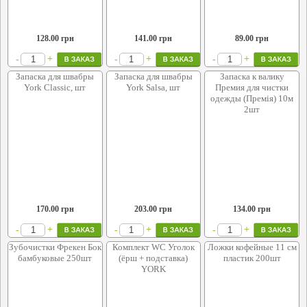
128.00
грн
141.00
грн
89.00
грн
+
+
+
-
-
-
Запаска для швабры
Запаска для швабры
Запаска к валику
York Classic, шт
York Salsa, шт
Премия для чистки
одежды (Премія) 10м
2шт
170.00
грн
203.00
грн
134.00
грн
+
+
+
-
-
-
Зубочистки Фрекен Бок
Комплект WC Уголок
Ложки кофейные 11 см
бамбуковые 250шт
(ёрш + подставка)
пластик 200шт
YORK