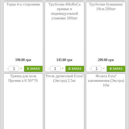
Терка 4-х сторонняя
Трубочки 4HoReCa
Трубочки бумажные
прямые в
19см 200шт
индивидуальной
упаковке 200шт
190.00
грн
145.00
грн
209.00
грн
+
+
+
-
-
-
Тряпка для пола
Уголь древесный Extra!
Фольга Exta!
Премия х/б 50*70
(Экстра) 2.5кг
алюминиевая (Экстра)
10м