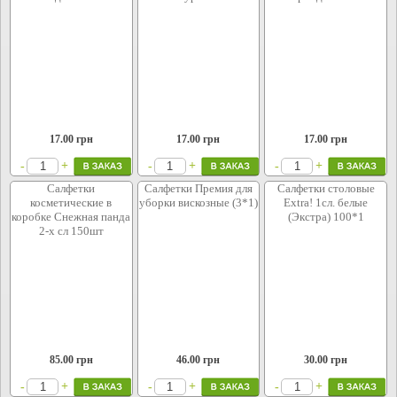
17.00
грн
17.00
грн
17.00
грн
+
+
+
-
-
-
Салфетки
Салфетки Премия для
Салфетки столовые
косметические в
уборки вискозные (3*1)
Extra! 1сл. белые
коробке Снежная панда
(Экстра) 100*1
2-х сл 150шт
85.00
грн
46.00
грн
30.00
грн
+
+
+
-
-
-