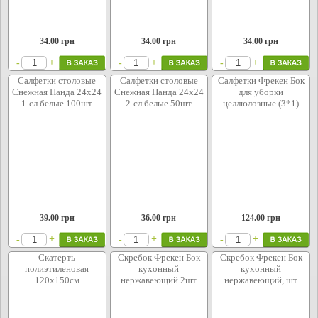
34.00
грн
34.00
грн
34.00
грн
+
+
+
-
-
-
Салфетки столовые
Салфетки столовые
Салфетки Фрекен Бок
Снежная Панда 24х24
Снежная Панда 24х24
для уборки
1-сл белые 100шт
2-сл белые 50шт
целлюлозные (3*1)
39.00
грн
36.00
грн
124.00
грн
+
+
+
-
-
-
Скатерть
Скребок Фрекен Бок
Скребок Фрекен Бок
полиэтиленовая
кухонный
кухонный
120х150см
нержавеющий 2шт
нержавеющий, шт