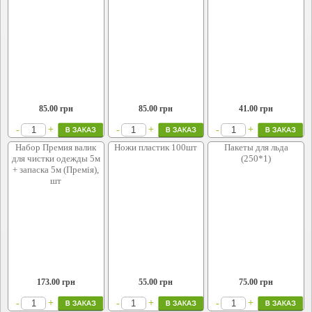
85.00
грн
85.00
грн
41.00
грн
+
+
+
-
-
-
Набор Премия валик
Ножи пластик 100шт
Пакеты для льда
для чистки одежды 5м
(250*1)
+ запаска 5м (Премія),
шт
173.00
грн
55.00
грн
75.00
грн
+
+
+
-
-
-