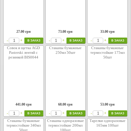
27.00
грн
73.00
грн
33.00
грн
+
+
+
-
-
-
Совок и щетка AGD
Стаканы бумажные
Стаканы бумажные
Pasterski лентяй с
250мл 50шт
термостойкие 175мл
резинкой BIS0044
50шт
441.00
грн
68.00
грн
53.00
грн
+
+
+
-
-
-
Стаканы бумажные
Стаканы одноразовые
Тарелки одноразовые
термостойкие 340мл
термостойкие 200мл
165мм 100шт
50шт
100шт