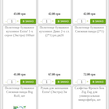
43.00
грн
42.00
грн
42.00
грн
+
+
+
-
-
-
Полотенце бумажное
Полотенце бумажное
Полотенце бумажное
кухонное Extra! 1-х
кухонное Диво 2-х сл.
Снежная панда (2*1)
серое (Экстра) 160шт
(2*1) рп.дв2б
41.00
грн
67.00
грн
72.00
грн
+
+
+
-
-
-
Полотенце бумажное
Рукав для запекания
Салфетка Фрекен Бок
Снежная панда Big
Extra! (Экстра) 3м
Zig Zag для
Roll, шт
универсальная
микрофибра, шт