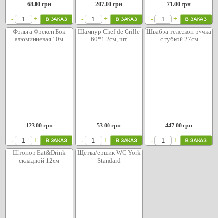
68.00
грн
207.00
грн
71.00
грн
+
+
+
-
-
-
Фольга Фрекен Бок
Шампур Chef de Grille
Швабра телескоп ручка
алюминиевая 10м
60*1.2см, шт
с губкой 27см
123.00
грн
53.00
грн
447.00
грн
+
+
+
-
-
-
Штопор Eat&Drink
Щетка/ершик WC York
складной 12см
Standard