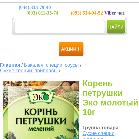
(044)
333-79-40
(093)
011-35-74
(093)
514-94-52
Viber чат
НАЙТИ
АКЦИИ!!!
Главная
/
Бакалея, специи, соусы
/
Сухие специи, приправы
/
Корень
петрушки
Эко молотый
10г
Группа товара:
Сухие специи,
приправы