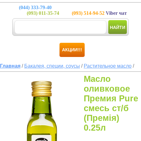
(044)
333-79-40
(093)
011-35-74
(093)
514-94-52
Viber чат
НАЙТИ
АКЦИИ!!!
Главная
/
Бакалея, специи, соусы
/
Растительное масло
/
Масло
оливковое
Премия Pure
смесь ст/б
(Премія)
0.25л