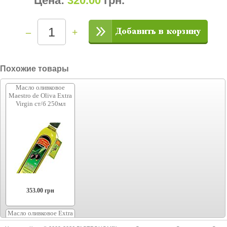
Цена:
320.00
грн
.
–
+
Похожие товары
Масло оливковое
Maestro de Oliva Extra
Virgin ст/б 250мл
353.00
грн
Масло оливковое Extra
Virgin Премия ст/б