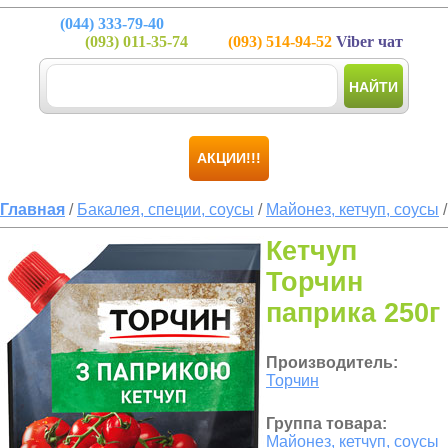
(044)
333-79-40
(093)
011-35-74
(093)
514-94-52
Viber чат
НАЙТИ
АКЦИИ!!!
Главная
/
Бакалея, специи, соусы
/
Майонез, кетчуп, соусы
/
Кетчуп
Торчин
паприка 250г
Производитель:
Торчин
Группа товара:
Майонез, кетчуп, соусы