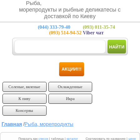
Рыба,
морепродукты и рыбные деликатесы с
доставкой по Киеву
(044)
333-79-40
(093)
011-35-74
(093)
514-94-52
Viber чат
НАЙТИ
АКЦИИ!!!
Соленые, вяленые
Охлажденные
К пиву
Икра
Консервы
Главная
/
Рыба, морепродукты
Показать как
список
| таблица |
каталог
Сортировать по названию |
цене