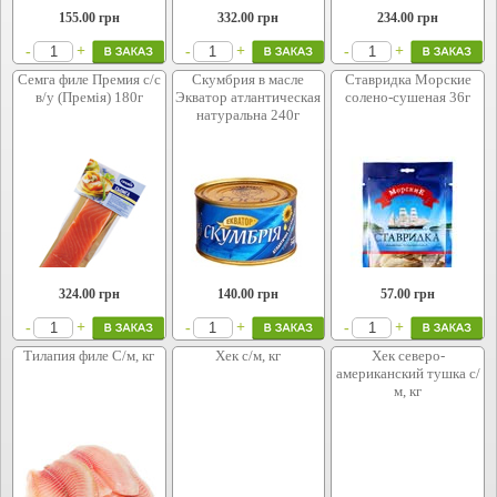
155.00
грн
332.00
грн
234.00
грн
+
+
+
-
-
-
Семга филе Премия с/с
Скумбрия в масле
Ставридка Морские
в/у (Премія) 180г
Экватор атлантическая
солено-сушеная 36г
натуральна 240г
324.00
грн
140.00
грн
57.00
грн
+
+
+
-
-
-
Тилапия филе С/м, кг
Хек с/м, кг
Хек северо-
американский тушка с/
м, кг