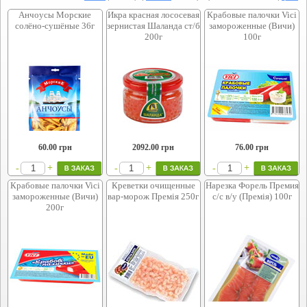
Анчоусы Морские
Икра красная лососевая
Крабовые палочки Vici
солёно-сушёные 36г
зернистая Шаланда ст/б
замороженные (Вичи)
200г
100г
60.00
грн
2092.00
грн
76.00
грн
+
+
+
-
-
-
Крабовые палочки Vici
Креветки очищенные
Нарезка Форель Премия
замороженные (Вичи)
вар-морож Премія 250г
с/с в/у (Премія) 100г
200г