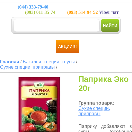
(044)
333-79-40
(093)
011-35-74
(093)
514-94-52
Viber чат
НАЙТИ
АКЦИИ!!!
Главная
/
Бакалея, специи, соусы
/
Сухие специи, приправы
/
Паприка Эко
20г
Группа товара:
Сухие специи,
приправы
Паприку добавляют в
супы (особенно