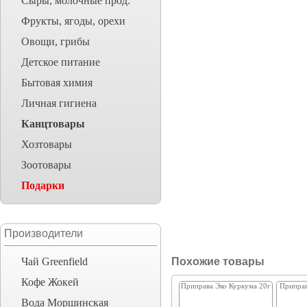
Сыры, молочные прод.
Фрукты, ягоды, орехи
Овощи, грибы
Детское питание
Бытовая химия
Личная гигиена
Канцтовары
Хозтовары
Зоотовары
Подарки
Производители
Чай Greenfield
Похожие товары
Кофе Жокей
Приправа Эко Куркума 20г
Припра
Вода Моршинская