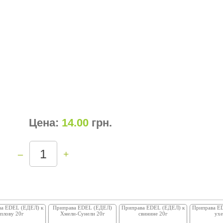
Цена:
14.00
грн
.
–
+
ва EDEL (ЕДЕЛ) к
Приправа EDEL (ЕДЕЛ)
Приправа EDEL (ЕДЕЛ) к
Приправа E
плову 20г
Хмели-Сунели 20г
свинине 20г
ухе