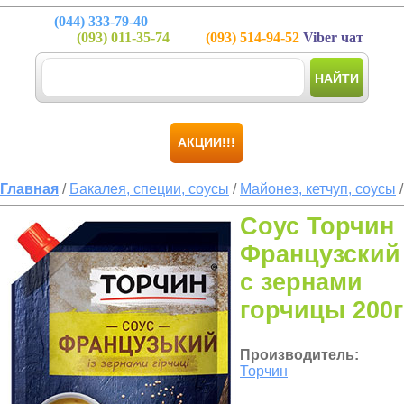
(044)
333-79-40
(093)
011-35-74
(093)
514-94-52
Viber чат
НАЙТИ
АКЦИИ!!!
Главная
/
Бакалея, специи, соусы
/
Майонез, кетчуп, соусы
/
Соус Торчин
Французский
с зернами
горчицы 200г
Производитель:
Торчин