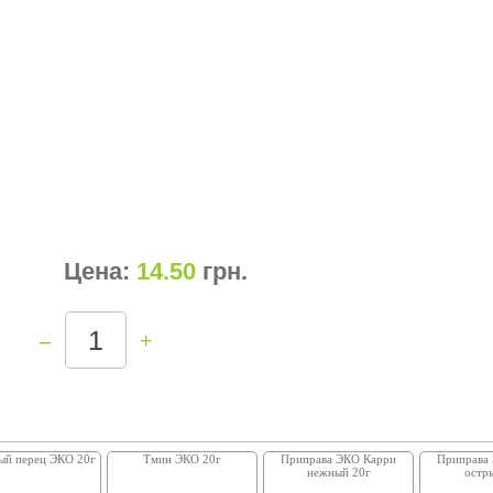
Цена:
14.50
грн
.
–
+
ый перец ЭКО 20г
Тмин ЭКО 20г
Приправа ЭКО Карри
Приправа
нежный 20г
остр