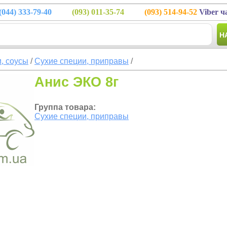
(044)
333-79-40
(093)
011-35-74
(093)
514-94-52
Viber ч
Н
, соусы
/
Сухие специи, приправы
/
Анис ЭКО 8г
Группа товара:
Сухие специи, приправы