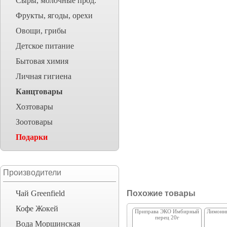
Сыры, молочные прод.
Фрукты, ягоды, орехи
Овощи, грибы
Детское питание
Бытовая химия
Личная гигиена
Канцтовары
Хозтовары
Зоотовары
Подарки
Производители
Чай Greenfield
Похожие товары
Кофе Жокей
Приправа ЭКО Имбирный
Лимонн
перец 20г
Вода Моршинская