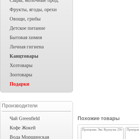
Сыры, молочные прод.
Фрукты, ягоды, орехи
Овощи, грибы
Детское питание
Бытовая химия
Личная гигиена
Канцтовары
Хозтовары
Зоотовары
Подарки
Производители
Чай Greenfield
Похожие товары
Кофе Жокей
Приправа Эко Куркума 20г
Припра
Вода Моршинская