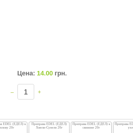
Цена:
14.00
грн
.
–
+
ва EDEL (ЕДЕЛ) к
Приправа EDEL (ЕДЕЛ)
Приправа EDEL (ЕДЕЛ) к
Приправа E
плову 20г
Хмели-Сунели 20г
свинине 20г
ухе