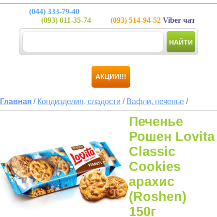
(044)
333-79-40
(093)
011-35-74
(093)
514-94-52
Viber чат
НАЙТИ
АКЦИИ!!!
Главная
/
Кондизделия, сладости
/
Вафли, печенье
/
Печенье
Рошен Lovita
Classic
Cookies
арахис
(Roshen)
150г