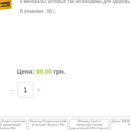
и минералы, которые так необходимы для здоровь
В упаковке : 60 г.
Цена:
80.00
грн
.
–
+
д Рошен пористый
Шоколад Рошен пористый
Шоколад Свиточ
Драже M&Ms
й карамельный
молочный (Roshen) 80г
Авторский черный
9
Roshen) 80г
классический 49% (Світоч)