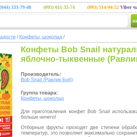
(044)
333-79-40
(093)
011-35-74
(093)
514-94-52
Viber ч
Н
ладости
/
Конфеты, шоколад
/
Конфеты Bob Snail натура
яблочно-тыквенные (Равлик
Производитель:
Bob Snail (Равлик Боб)
Группа товара:
Конфеты, шоколад
Для приготовления конфет Bob Snail использов
больше ничего!
Отборные фрукты проходят две степени обрабо
температур, это позволяет максимально сохрани