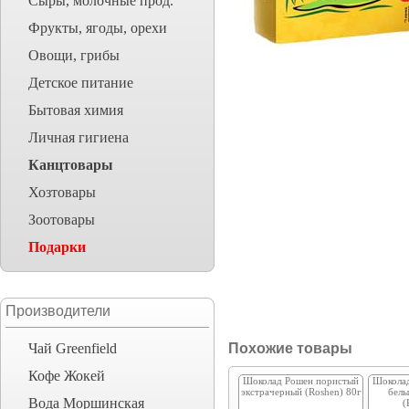
Сыры, молочные прод.
Фрукты, ягоды, орехи
Овощи, грибы
Детское питание
Бытовая химия
Личная гигиена
Канцтовары
Хозтовары
Зоотовары
Подарки
Производители
Чай Greenfield
Похожие товары
Кофе Жокей
Шоколад Рошен пористый
Шокола
экстрачерный (Roshen) 80г
белы
Вода Моршинская
(