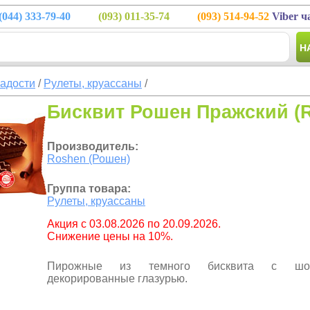
(044)
333-79-40
(093)
011-35-74
(093)
514-94-52
Viber ч
Н
ладости
/
Рулеты, круассаны
/
Бисквит Рошен Пражский (R
Производитель:
Roshen (Рошен)
Группа товара:
Рулеты, круассаны
Aкция с 03.08.2026 по 20.09.2026.
Снижение цены на 10%.
Пирожные из темного бисквита с шоко
декорированные глазурью.