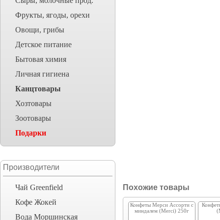
Сыры, молочные прод.
Фрукты, ягоды, орехи
Овощи, грибы
Детское питание
Бытовая химия
Личная гигиена
Канцтовары
Хозтовары
Зоотовары
Подарки
Производители
Чай Greenfield
Похожие товары
Кофе Жокей
Конфеты Мерси Ассорти с
Конфет
миндалем (Merci) 250г
(
Вода Моршинская