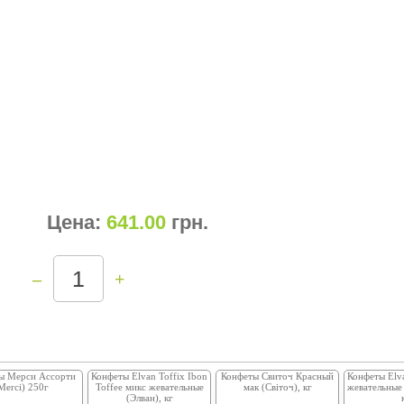
Цена:
641.00
грн
.
–
+
ы Мерси Ассорти
Конфеты Elvan Toffix Ibon
Конфеты Свиточ Красный
Конфеты Elva
Merci) 250г
Toffee микс жевательные
мак (Світоч), кг
жевательные 
(Элван), кг