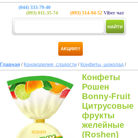
(044)
333-79-40
(093)
011-35-74
(093)
514-94-52
Viber чат
НАЙТИ
АКЦИИ!!!
Главная
/
Кондизделия, сладости
/
Конфеты, шоколад
/
Конфеты
Рошен
Bonny-Fruit
Цитрусовые
фрукты
желейные
(Roshen)