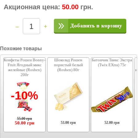
Акционная цена:
50.00
грн.
–
+
Похожие товары
Конфеты Рошен Bonny-
Шоколад Рошен
Батончик Твикс Экстра
Fruit Ягодный микс
пористый белый
(Twix EXtra) 75г
желейные (Roshen)
(Roshen) 80г
н
200г
-10%
55.00 грн
50.00
грн
53.00
грн
52.00
грн