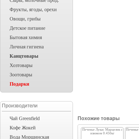
Сыры, молочные прод.
Фрукты, ягоды, орехи
Овощи, грибы
Детское питание
Бытовая химия
Личная гигиена
Канцтовары
Хозтовары
Зоотовары
Подарки
Производители
Чай Greenfield
Похожие товары
Кофе Жокей
Печенье Лукас Марцелик с
Печенье
изюмом 0.450кг
Вода Моршинская