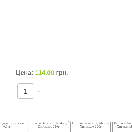
Цена:
114.00
грн
.
–
+
 Лукас Грильяжное
Печенье Бальзен (Bahlsen)
Печенье Бальзен (Bahlsen)
Печенье Баль
0.5кг
Хит кокос 220г
Хит какао 220г
Хит лесно