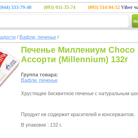
(044)
333-79-40
(093)
011-35-74
(093)
514-94-52
Viber ч
Н
ладости
/
Вафли, печенье
/
Печенье Миллениум Choco B
Ассорти (Millennium) 132г
Группа товара:
Вафли, печенье
Хрустящее бисквитное печенье с натуральным шо
Продукт не содержит красителей и консервантов.
В упаковке : 132 г.