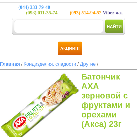
(044)
333-79-40
(093)
011-35-74
(093)
514-94-52
Viber чат
НАЙТИ
АКЦИИ!!!
Главная
/
Кондизделия, сладости
/
Другие
/
Батончик
АХА
зерновой с
фруктами и
орехами
(Акса) 23г