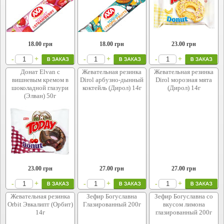
18.00
грн
18.00
грн
23.00
грн
+
+
+
-
-
-
Донат Elvan с
Жевательная резинка
Жевательная резинка
вишневым кремом в
Dirol арбузно-дынный
Dirol морозная мята
шоколадной глазури
коктейль (Дирол) 14г
(Дирол) 14г
(Элван) 50г
23.00
грн
27.00
грн
27.00
грн
+
+
+
-
-
-
Жевательная резинка
Зефир Богуславна
Зефир Богуславна со
Orbit Эвкалипт (Орбит)
Глазированный 200г
вкусом лимона
14г
глазированный 200г