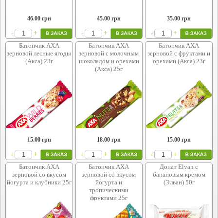
46.00
грн
45.00
грн
35.00
грн
+
+
+
-
-
-
Батончик АХА
Батончик АХА
Батончик АХА
зерновой лесные ягоды
зерновой с молочным
зерновой с фруктами и
(Акса) 23г
шоколадом и орехами
орехами (Акса) 23г
(Акса) 25г
15.00
грн
18.00
грн
15.00
грн
+
+
+
-
-
-
Батончик АХА
Батончик АХА
Донат Elvan с
зерновой со вкусом
зерновой со вкусом
банановым кремом
йогурта и клубники 25г
йогурта и
(Элван) 50г
тропическими
фруктами 25г