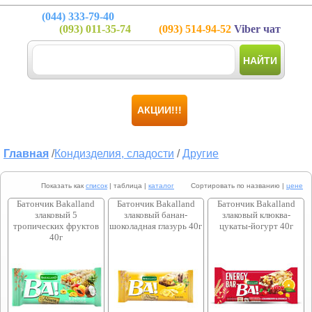
(044)
333-79-40
(093)
011-35-74
(093)
514-94-52
Viber чат
НАЙТИ
АКЦИИ!!!
Главная
/
Кондизделия, сладости
/
Другие
Показать как
список
| таблица |
каталог
Сортировать по названию |
цене
Батончик Bakalland
Батончик Bakalland
Батончик Bakalland
злаковый 5
злаковый банан-
злаковый клюква-
тропических фруктов
шоколадная глазурь 40г
цукаты-йогурт 40г
40г