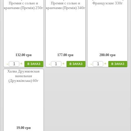
Премия с солью и
Премия с солью и
Французские 330г
кранчами (Премія) 250г
кранчами (Премія) 340г
132.00
грн
177.00
грн
280.00
грн
+
+
+
-
-
-
Халва Дружковская
ванильная
(Дружківська) 60г
19.00
грн