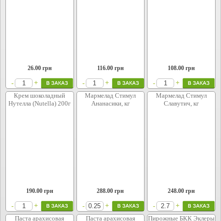
26.00
грн
116.00
грн
108.00
грн
+
+
+
-
-
-
Крем шоколадный
Мармелад Стимул
Мармелад Стимул
Нутелла (Nutella) 200г
Ананасики, кг
Славутич, кг
190.00
грн
288.00
грн
248.00
грн
+
+
+
-
-
-
Паста арахисовая
Паста арахисовая
Пирожные БКК Эклеры