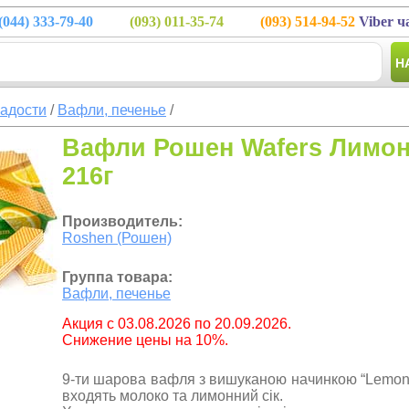
(044)
333-79-40
(093)
011-35-74
(093)
514-94-52
Viber ч
Н
ладости
/
Вафли, печенье
/
Вафли Рошен Wafers Лимон
216г
Производитель:
Roshen (Рошен)
Группа товара:
Вафли, печенье
Aкция с 03.08.2026 по 20.09.2026.
Снижение цены на 10%.
9-ти шарова вафля з вишуканою начинкою “Lemon 
входять молоко та лимонний сік.