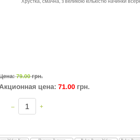
Хрустка, смачна, з великою кількістю начинки всер
Цена:
79.00
грн.
Акционная цена:
71.00
грн.
–
+