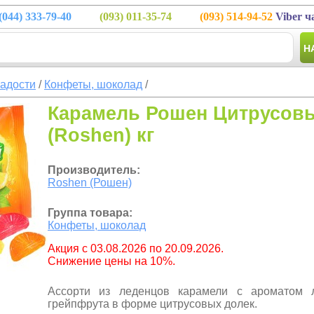
(044)
333-79-40
(093)
011-35-74
(093)
514-94-52
Viber ч
Н
ладости
/
Конфеты, шоколад
/
Карамель Рошен Цитрусов
(Roshen) кг
Производитель:
Roshen (Рошен)
Группа товара:
Конфеты, шоколад
Aкция с 03.08.2026 по 20.09.2026.
Снижение цены на 10%.
Ассорти из леденцов карамели с ароматом 
грейпфрута в форме цитрусовых долек.