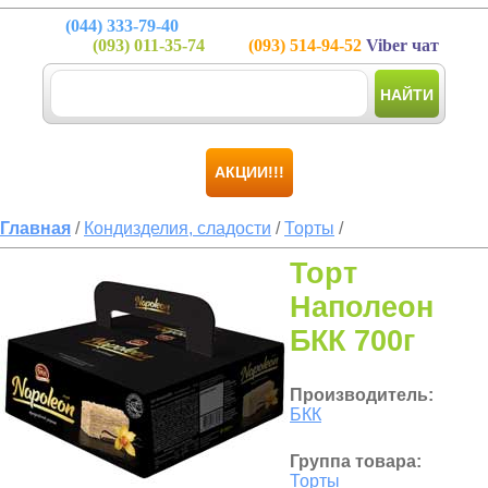
(044)
333-79-40
(093)
011-35-74
(093)
514-94-52
Viber чат
НАЙТИ
АКЦИИ!!!
Главная
/
Кондизделия, сладости
/
Торты
/
Торт
Наполеон
БКК 700г
Производитель:
БКК
Группа товара:
Торты