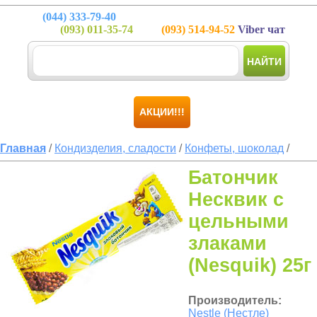
(044)
333-79-40
(093)
011-35-74
(093)
514-94-52
Viber чат
НАЙТИ
АКЦИИ!!!
Главная
/
Кондизделия, сладости
/
Конфеты, шоколад
/
Батончик
Несквик с
цельными
злаками
(Nesquik) 25г
Производитель:
Nestle (Нестле)