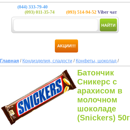
(044)
333-79-40
(093)
011-35-74
(093)
514-94-52
Viber чат
НАЙТИ
АКЦИИ!!!
Главная
/
Кондизделия, сладости
/
Конфеты, шоколад
/
Батончик
Сникерс с
арахисом в
молочном
шоколаде
(Snickers) 50г