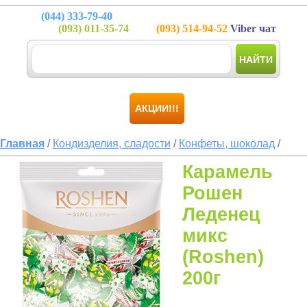
(044)
333-79-40
(093)
011-35-74
(093)
514-94-52
Viber чат
НАЙТИ
АКЦИИ!!!
Главная
/
Кондизделия, сладости
/
Конфеты, шоколад
/
Карамель
Рошен
Леденец
микс
(Roshen)
200г