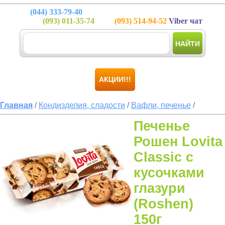
(044)
333-79-40
(093)
011-35-74
(093)
514-94-52
Viber чат
НАЙТИ
АКЦИИ!!!
Главная
/
Кондизделия, сладости
/
Вафли, печенье
/
Печенье
Рошен Lovita
Classic с
кусочками
глазури
(Roshen)
150г