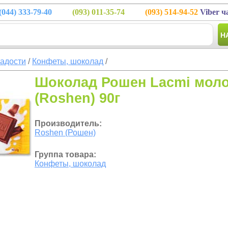
(044)
333-79-40
(093)
011-35-74
(093)
514-94-52
Viber ч
Н
ладости
/
Конфеты, шоколад
/
Шоколад Рошен Lacmi мол
(Roshen) 90г
Производитель:
Roshen (Рошен)
Группа товара:
Конфеты, шоколад