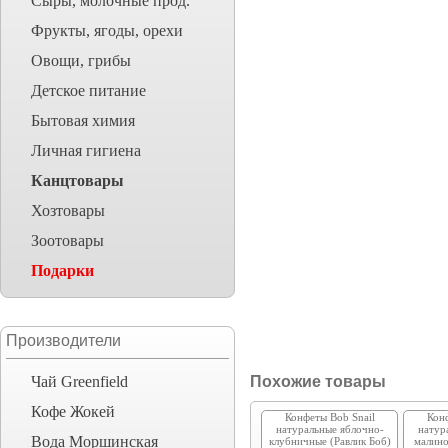
Сыры, молочные прод.
Фрукты, ягоды, орехи
Овощи, грибы
Детское питание
Бытовая химия
Личная гигиена
Канцтовары
Хозтовары
Зоотовары
Подарки
Производители
Чай Greenfield
Похожие товары
Кофе Жокей
Конфеты Bob Snail
Конф
натуральные яблочно-
натур
Вода Моршинская
клубничные (Равлик Боб)
малино