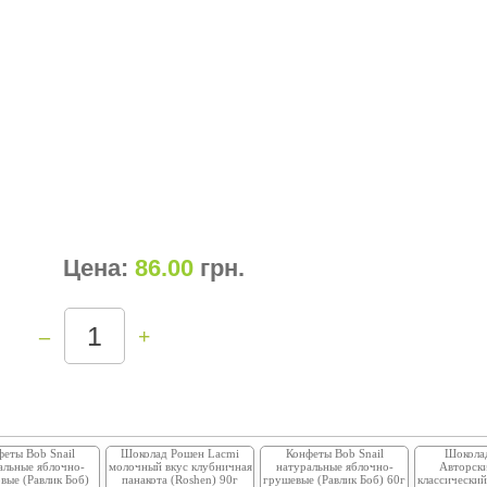
Цена:
86.00
грн
.
–
+
еты Bob Snail
Шоколад Рошен Lacmi
Конфеты Bob Snail
Шокола
альные яблочно-
молочный вкус клубничная
натуральные яблочно-
Авторск
вые (Равлик Боб)
панакота (Roshen) 90г
грушевые (Равлик Боб) 60г
классический