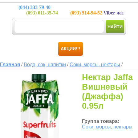
(044)
333-79-40
(093)
011-35-74
(093)
514-94-52
Viber чат
НАЙТИ
АКЦИИ!!!
Главная
/
Вода, сок, напитки
/
Соки, морсы, нектары
/
Нектар Jaffa
Вишневый
(Джаффа)
0.95л
Группа товара:
Соки, морсы, нектары