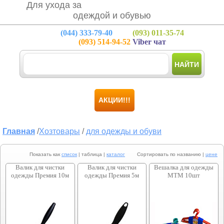
Для ухода за
одеждой и обувью
(044)
333-79-40
(093)
011-35-74
(093)
514-94-52
Viber чат
НАЙТИ
АКЦИИ!!!
Главная
/
Хозтовары
/
для одежды и обуви
Показать как
список
| таблица |
каталог
Сортировать по названию |
цене
Валик для чистки
Валик для чистки
Вешалка для одежды
одежды Премия 10м
одежды Премия 5м
МТМ 10шт