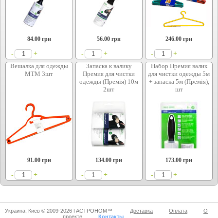
84.00
грн
56.00
грн
246.00
грн
+
+
+
-
-
-
Вешалка для одежды
Запаска к валику
Набор Премия валик
МТМ 3шт
Премия для чистки
для чистки одежды 5м
одежды (Премія) 10м
+ запаска 5м (Премія),
2шт
шт
91.00
грн
134.00
грн
173.00
грн
+
+
+
-
-
-
Украина, Киев © 2009-2026 ГАСТРОНОМ™
Доставка
Оплата
О
проекте
Контакты