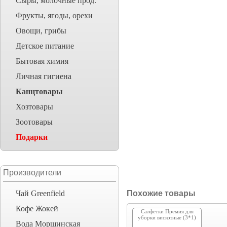
Сыры, молочные прод.
Фрукты, ягоды, орехи
Овощи, грибы
Детское питание
Бытовая химия
Личная гигиена
Канцтовары
Хозтовары
Зоотовары
Подарки
Производители
Чай Greenfield
Похожие товары
Кофе Жокей
Салфетки Премия для
уборки вискозные (3*1)
Вода Моршинская