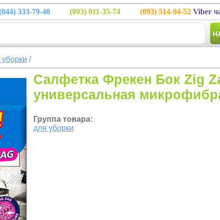
(044)
333-79-40
(093)
011-35-74
(093)
514-94-52
Viber ч
Н
 уборки
/
Салфетка Фрекен Бок Zig Z
универсальная микрофибра
Группа товара:
для уборки