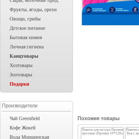
Сыры, молочные прод.
Фрукты, ягоды, орехи
Овощи, грибы
Детское питание
Бытовая химия
Личная гигиена
Канцтовары
Хозтовары
Зоотовары
Подарки
Производители
Чай Greenfield
Похожие товары
Кофе Жокей
Пакеты для мусора Премия
Пакеты 
прочные (Премія) 10*120л
Бок с з
Вода Моршинская