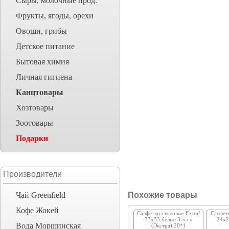
Сыры, молочные прод.
Фрукты, ягоды, орехи
Овощи, грибы
Детское питание
Бытовая химия
Личная гигиена
Канцтовары
Хозтовары
Зоотовары
Подарки
Производители
Чай Greenfield
Похожие товары
Кофе Жокей
Салфетки столовые Extra!
Салфет
33х33 белые 3-х сл
24х2
Вода Моршинская
(Экстра) 20*1