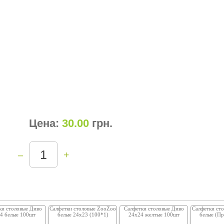
Цена:
30.00
грн
.
–
+
ки столовые Диво
Салфетки столовые ZooZoo
Салфетки столовые Диво
Салфетки ст
4 белые 100шт
белые 24x23 (100*1)
24х24 желтые 100шт
белые (Пр