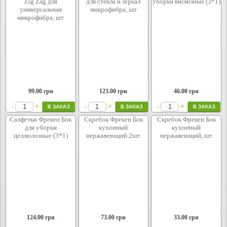
Zig Zag для
для стекла и зеркал
уборки вискозные (3*1)
универсальная
микрофибра, шт
микрофибра, шт
99.00
грн
123.00
грн
46.00
грн
+
+
+
-
-
-
Салфетки Фрекен Бок
Скребок Фрекен Бок
Скребок Фрекен Бок
для уборки
кухонный
кухонный
целлюлозные (3*1)
нержавеющий 2шт
нержавеющий, шт
124.00
грн
73.00
грн
33.00
грн