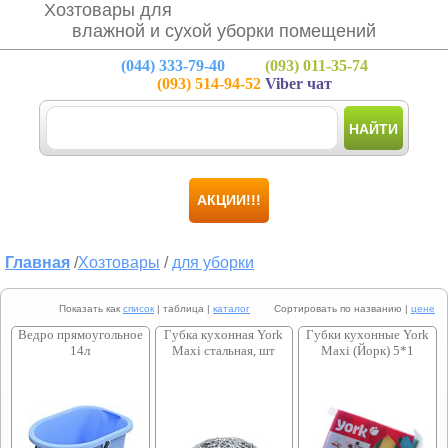
Хозтовары для
влажной и сухой уборки помещений
(044)
333-79-40
(093)
011-35-74
(093)
514-94-52
Viber чат
НАЙТИ
АКЦИИ!!!
Главная
/
Хозтовары
/
для уборки
Показать как
список
| таблица |
каталог
Сортировать по названию |
цене
Ведро прямоугольное
Губка кухонная York
Губки кухонные York
14л
Maxi стальная, шт
Maxi (Йорк) 5*1