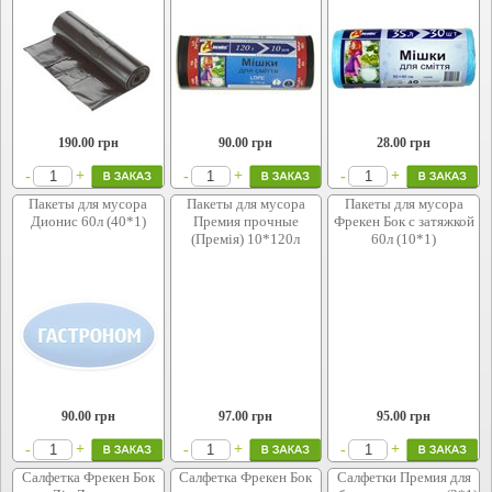
190.00
грн
90.00
грн
28.00
грн
+
+
+
-
-
-
Пакеты для мусора
Пакеты для мусора
Пакеты для мусора
Дионис 60л (40*1)
Премия прочные
Фрекен Бок с затяжкой
(Премія) 10*120л
60л (10*1)
90.00
грн
97.00
грн
95.00
грн
+
+
+
-
-
-
Салфетка Фрекен Бок
Салфетка Фрекен Бок
Салфетки Премия для