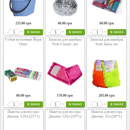
233.00
грн
46.00
грн
60.00
грн
+
+
+
-
-
-
Губки кухонные Йорк
Запаска для швабры
Запаска для швабры
10шт
York Classic, шт
York Salsa, шт
60.00
грн
170.00
грн
203.00
грн
+
+
+
-
-
-
Пакеты для мусора
Пакеты для мусора
Пакеты для мусора
Дионис 120л (25*1)
Дионис 120л (10*1)
Дионис 35л (30*1)