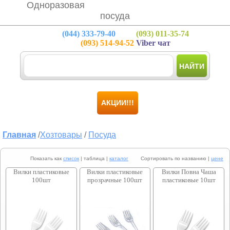
Одноразовая
посуда
(044)
333-79-40
(093)
011-35-74
(093)
514-94-52
Viber чат
НАЙТИ
АКЦИИ!!!
Главная
/
Хозтовары
/
Посуда
Показать как
список
| таблица |
каталог
Сортировать по названию |
цене
Вилки пластиковые
Вилки пластиковые
Вилки Повна Чаша
100шт
прозрачные 100шт
пластиковые 10шт