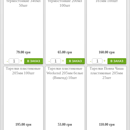
термостойкие 340мл
термостойкие 200мл
165мм 100шт
50шт
100шт
79.00
грн
65.00
грн
160.00
грн
+
+
+
-
-
-
Тарелки плаcтиковые
Тарелки пластиковые
Тарелки Повна Чаша
205мм 100шт
Weekend 205мм белые
плаcтиковые 205мм
(Викенд) 10шт
25шт
195.00
грн
53.00
грн
110.00
грн