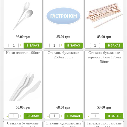
98.00
грн
85.00
грн
85.00
грн
+
+
+
-
-
-
Ножи пластик 100шт
Стаканы бумажные
Стаканы бумажные
250мл 50шт
термостойкие 175мл
50шт
55.00
грн
68.00
грн
53.00
грн
+
+
+
-
-
-
Стаканы бумажные
Стаканы одноразовые
Тарелки одноразовые