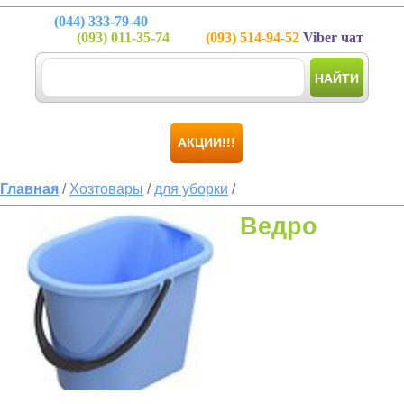
(044)
333-79-40
(093)
011-35-74
(093)
514-94-52
Viber чат
НАЙТИ
АКЦИИ!!!
Главная
/
Хозтовары
/
для уборки
/
Ведро