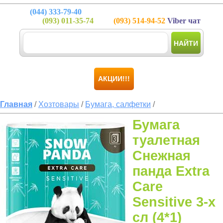
(044)
333-79-40
(093)
011-35-74
(093)
514-94-52
Viber чат
НАЙТИ
АКЦИИ!!!
Главная
/
Хозтовары
/
Бумага, салфетки
/
Бумага
туалетная
Снежная
панда Extra
Care
Sensitive 3-х
сл (4*1)