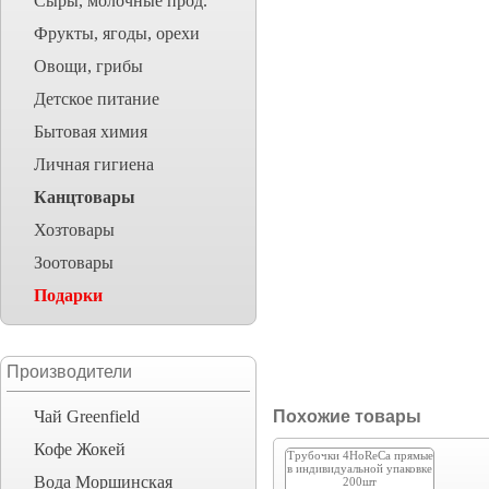
Сыры, молочные прод.
Фрукты, ягоды, орехи
Овощи, грибы
Детское питание
Бытовая химия
Личная гигиена
Канцтовары
Хозтовары
Зоотовары
Подарки
Производители
Чай Greenfield
Похожие товары
Кофе Жокей
Трубочки 4HoReCa прямые
в индивидуальной упаковке
Вода Моршинская
200шт